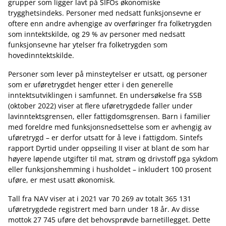
grupper som ligger lavt på SIFOs økonomiske
trygghetsindeks. Personer med nedsatt funksjonsevne er
oftere enn andre avhengige av overføringer fra folketrygden
som inntektskilde, og 29 % av personer med nedsatt
funksjonsevne har ytelser fra folketrygden som
hovedinntektskilde.
Personer som lever på minsteytelser er utsatt, og personer
som er uføretrygdet henger etter i den generelle
inntektsutviklingen i samfunnet. En undersøkelse fra SSB
(oktober 2022) viser at flere uføretrygdede faller under
lavinntektsgrensen, eller fattigdomsgrensen. Barn i familier
med foreldre med funksjonsnedsettelse som er avhengig av
uføretrygd – er derfor utsatt for å leve i fattigdom. Sintefs
rapport Dyrtid under oppseiling II viser at blant de som har
høyere løpende utgifter til mat, strøm og drivstoff pga sykdom
eller funksjonshemming i husholdet – inkludert 100 prosent
uføre, er mest usatt økonomisk.
Tall fra NAV viser at i 2021 var 70 269 av totalt 365 131
uføretrygdede registrert med barn under 18 år. Av disse
mottok 27 745 uføre det behovsprøvde barnetillegget. Dette