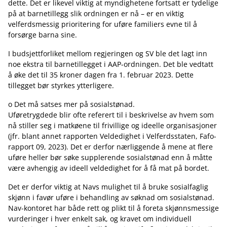
dette. Det er likevel viktig at myndighetene fortsatt er tydelige
på at barnetillegg slik ordningen er nå – er en viktig
velferdsmessig prioritering for uføre familiers evne til å
forsørge barna sine.
I budsjettforliket mellom regjeringen og SV ble det lagt inn
noe ekstra til barnetillegget i AAP-ordningen. Det ble vedtatt
å øke det til 35 kroner dagen fra 1. februar 2023. Dette
tillegget bør styrkes ytterligere.
o Det må satses mer på sosialstønad.
Uføretrygdede blir ofte referert til i beskrivelse av hvem som
nå stiller seg i matkøene til frivillige og ideelle organisasjoner
(jfr. blant annet rapporten Veldedighet i Velferdsstaten, Fafo-
rapport 09, 2023). Det er derfor nærliggende å mene at flere
uføre heller bør søke supplerende sosialstønad enn å måtte
være avhengig av ideell veldedighet for å få mat på bordet.
Det er derfor viktig at Navs mulighet til å bruke sosialfaglig
skjønn i favør uføre i behandling av søknad om sosialstønad.
Nav-kontoret har både rett og plikt til å foreta skjønnsmessige
vurderinger i hver enkelt sak, og kravet om individuell