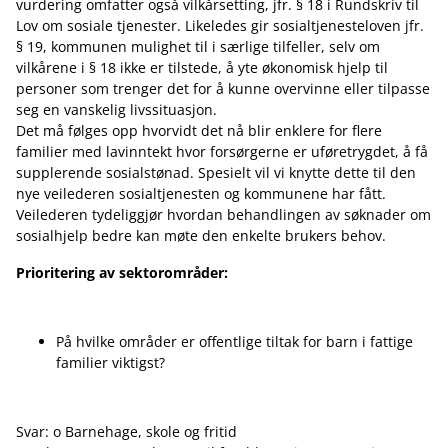
vurdering omfatter også vilkårsetting, jfr. § 18 i Rundskriv til
Lov om sosiale tjenester. Likeledes gir sosialtjenesteloven jfr.
§ 19, kommunen mulighet til i særlige tilfeller, selv om
vilkårene i § 18 ikke er tilstede, å yte økonomisk hjelp til
personer som trenger det for å kunne overvinne eller tilpasse
seg en vanskelig livssituasjon.
Det må følges opp hvorvidt det nå blir enklere for flere
familier med lavinntekt hvor forsørgerne er uføretrygdet, å få
supplerende sosialstønad. Spesielt vil vi knytte dette til den
nye veilederen sosialtjenesten og kommunene har fått.
Veilederen tydeliggjør hvordan behandlingen av søknader om
sosialhjelp bedre kan møte den enkelte brukers behov.
Prioritering av sektorområder:
På hvilke områder er offentlige tiltak for barn i fattige
familier viktigst?
Svar: o Barnehage, skole og fritid