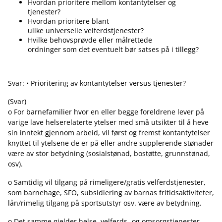
Hvordan prioritere mellom kontantytelser og
tjenester?
Hvordan prioritere blant
ulike universelle velferdstjenester?
Hvilke behovsprøvde eller målrettede
ordninger som det eventuelt bør satses på i tillegg?
Svar: • Prioritering av kontantytelser versus tjenester?
(Svar)
o For barnefamilier hvor en eller begge foreldrene lever på
varige lave helserelaterte ytelser med små utsikter til å heve
sin inntekt gjennom arbeid, vil først og fremst kontantytelser
knyttet til ytelsene de er på eller andre supplerende stønader
være av stor betydning (sosialstønad, bostøtte, grunnstønad,
osv).
o Samtidig vil tilgang på rimeligere/gratis velferdstjenester,
som barnehage, SFO, subsidiering av barnas fritidsaktiviteter,
lån/rimelig tilgang på sportsutstyr osv. være av betydning.
o Det samme gjelder helse, velferds- og omsorgstjenester