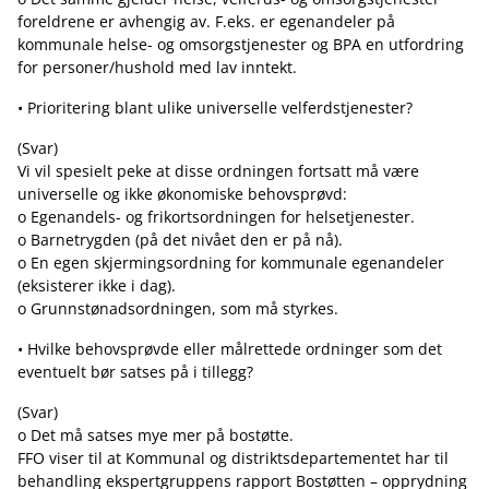
foreldrene er avhengig av. F.eks. er egenandeler på
kommunale helse- og omsorgstjenester og BPA en utfordring
for personer/hushold med lav inntekt.
• Prioritering blant ulike universelle velferdstjenester?
(Svar)
Vi vil spesielt peke at disse ordningen fortsatt må være
universelle og ikke økonomiske behovsprøvd:
o Egenandels- og frikortsordningen for helsetjenester.
o Barnetrygden (på det nivået den er på nå).
o En egen skjermingsordning for kommunale egenandeler
(eksisterer ikke i dag).
o Grunnstønadsordningen, som må styrkes.
• Hvilke behovsprøvde eller målrettede ordninger som det
eventuelt bør satses på i tillegg?
(Svar)
o Det må satses mye mer på bostøtte.
FFO viser til at Kommunal og distriktsdepartementet har til
behandling ekspertgruppens rapport Bostøtten – opprydning