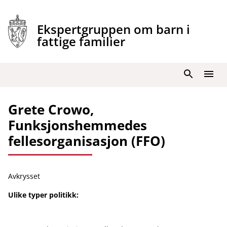
Hopp
til
Ekspertgruppen om barn i
innhold
fattige familier
Søk
Meny
Grete Crowo,
Funksjonshemmedes
fellesorganisasjon (FFO)
Avkrysset
Ulike typer politikk: