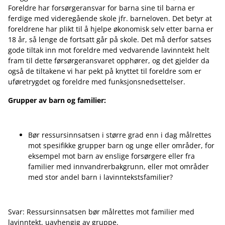
Foreldre har forsørgeransvar for barna sine til barna er
ferdige med videregående skole jfr. barneloven. Det betyr at
foreldrene har plikt til å hjelpe økonomisk selv etter barna er
18 år, så lenge de fortsatt går på skole. Det må derfor satses
gode tiltak inn mot foreldre med vedvarende lavinntekt helt
fram til dette førsørgeransvaret opphører, og det gjelder da
også de tiltakene vi har pekt på knyttet til foreldre som er
uføretrygdet og foreldre med funksjonsnedsettelser.
Grupper av barn og familier:
Bør ressursinnsatsen i større grad enn i dag målrettes
mot spesifikke grupper barn og unge eller områder, for
eksempel mot barn av enslige forsørgere eller fra
familier med innvandrerbakgrunn, eller mot områder
med stor andel barn i lavinntekstsfamilier?
Svar: Ressursinnsatsen bør målrettes mot familier med
lavinntekt, uavhengig av gruppe.