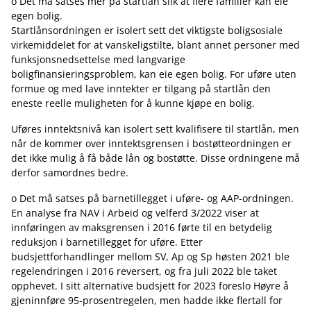
o Det må satses mer på startlån slik at flere familier kan eie
egen bolig.
Startlånsordningen er isolert sett det viktigste boligsosiale
virkemiddelet for at vanskeligstilte, blant annet personer med
funksjonsnedsettelse med langvarige
boligfinansieringsproblem, kan eie egen bolig. For uføre uten
formue og med lave inntekter er tilgang på startlån den
eneste reelle muligheten for å kunne kjøpe en bolig.
Uføres inntektsnivå kan isolert sett kvalifisere til startlån, men
når de kommer over inntektsgrensen i bostøtteordningen er
det ikke mulig å få både lån og bostøtte. Disse ordningene må
derfor samordnes bedre.
o Det må satses på barnetillegget i uføre- og AAP-ordningen.
En analyse fra NAV i Arbeid og velferd 3/2022 viser at
innføringen av maksgrensen i 2016 førte til en betydelig
reduksjon i barnetillegget for uføre. Etter
budsjettforhandlinger mellom SV, Ap og Sp høsten 2021 ble
regelendringen i 2016 reversert, og fra juli 2022 ble taket
opphevet. I sitt alternative budsjett for 2023 foreslo Høyre å
gjeninnføre 95-prosentregelen, men hadde ikke flertall for