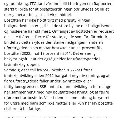
og forankring. FFO tar i vårt innspill i høringen om Rapporten
sterkt til orde for at bostøtteordningen bør utvides og bli et
mer generøst boligsosialt virkemiddel.
Bostøtten har ikke holdt tritt med prisutviklingen i
boligmarkedet, særlig ikke i de store byene der boligprisene
og husleiene har økt mest. Omfanget av bostøtten er redusert
de siste ti årene. Færre får støtte, og de som får, får mindre.
En del av dette skyldes den sterke nedgangen i andelen
uføretrygdede som mottar bostøtte. Kun 11 prosent fikk
bostøtte i 2022, mot 19 prosent i 2011. Det er særlig
bekymringsfullt at det også gjelder for uføretrygdede i
lavinntektsgruppen.
Samtidig viser tall fra SSB (oktober 2022) at uføres
inntektsutvikling siden 2012 har gått i negativ retning, og at
flere uføretrygdede faller under lavinntekts- eller
fattigdomsgrensen. SSB fant at denne utviklingen for mange
har sammenheng med høy boutgiftsbelastning, og at færre
uføre mottar bostøtte. Vi er i denne sammenheng bekymret
for uføre med barn som ikke mottar eller kun har lav bostøtte,
risikerer å bli fattige.