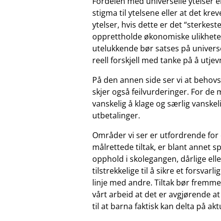
Fordelen med universelle ytelser er 
stigma til ytelsene eller at det kre
ytelser, hvis dette er det “sterkest
opprettholde økonomiske ulikheter
utelukkende bør satses på universel
reell forskjell med tanke på å utje
På den annen side ser vi at behovsp
skjer også feilvurderinger. For de 
vanskelig å klage og særlig vanske
utbetalinger.
Områder vi ser er utfordrende for
målrettede tiltak, er blant annet s
opphold i skolegangen, dårlige elle
tilstrekkelige til å sikre et forsvar
linje med andre. Tiltak bør fremme
vårt arbeid at det er avgjørende at 
til at barna faktisk kan delta på ak