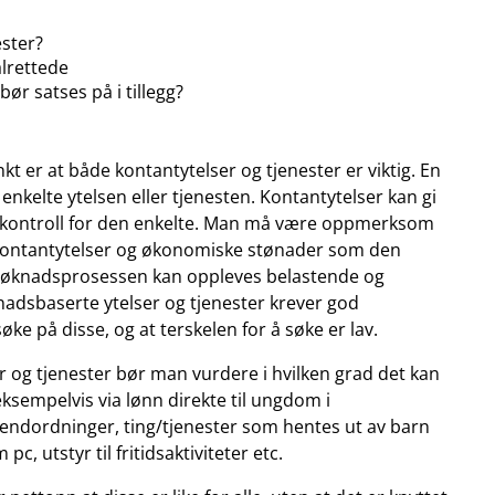
ester?
lrettede
ør satses på i tillegg?
t er at både kontantytelser og tjenester er viktig. En
 enkelte ytelsen eller tjenesten. Kontantytelser kan gi
genkontroll for den enkelte. Man må være oppmerksom
 kontantytelser og økonomiske stønader som den
 søknadsprosessen kan oppleves belastende og
nadsbaserte ytelser og tjenester krever god
ke på disse, og at terskelen for å søke er lav.
r og tjenester bør man vurdere i hvilken grad det kan
 eksempelvis via lønn direkte til ungdom i
pendordninger, ting/tjenester som hentes ut av barn
c, utstyr til fritidsaktiviteter etc.