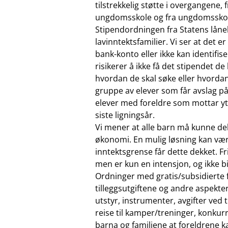
tilstrekkelig støtte i overgangene, f
ungdomsskole og fra ungdomsskole
Stipendordningen fra Statens låneka
lavinntektsfamilier. Vi ser at det 
bank-konto eller ikke kan identifis
risikerer å ikke få det stipendet de
hvordan de skal søke eller hvordan 
gruppe av elever som får avslag på f
elever med foreldre som mottar yte
siste ligningsår.
Vi mener at alle barn må kunne delt
økonomi. En mulig løsning kan være
inntektsgrense får dette dekket. F
men er kun en intensjon, og ikke bi
Ordninger med gratis/subsidierte fr
tilleggsutgiftene og andre aspekter
utstyr, instrumenter, avgifter ved 
reise til kamper/treninger, konkurra
barna og familiene at foreldrene k