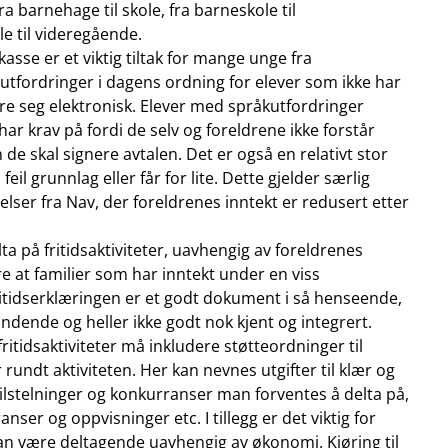
ra barnehage til skole, fra barneskole til
 til videregående.
sse er et viktig tiltak for mange unge fra
er utfordringer i dagens ordning for elever som ikke har
ere seg elektronisk. Elever med språkutfordringer
 har krav på fordi de selv og foreldrene ikke forstår
de skal signere avtalen. Det er også en relativt stor
eil grunnlag eller får for lite. Dette gjelder særlig
lser fra Nav, der foreldrenes inntekt er redusert etter
a på fritidsaktiviteter, uavhengig av foreldrenes
 at familier som har inntekt under en viss
ritidserklæringen er et godt dokument i så henseende,
ndende og heller ikke godt nok kjent og integrert.
itidsaktiviteter må inkludere støtteordninger til
 rundt aktiviteten. Her kan nevnes utgifter til klær og
tilstelninger og konkurranser man forventes å delta på,
nser og oppvisninger etc. I tillegg er det viktig for
an være deltagende uavhengig av økonomi. Kjøring til