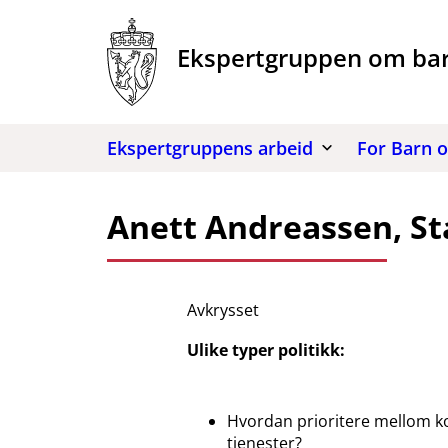
Hopp
til
Ekspertgruppen om barn 
innhold
Ekspertgruppens arbeid
For Barn 
Anett Andreassen, Sta
Avkrysset
Ulike typer politikk:
Hvordan prioritere mellom k
tjenester?