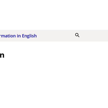
Søk
rmation in English
en