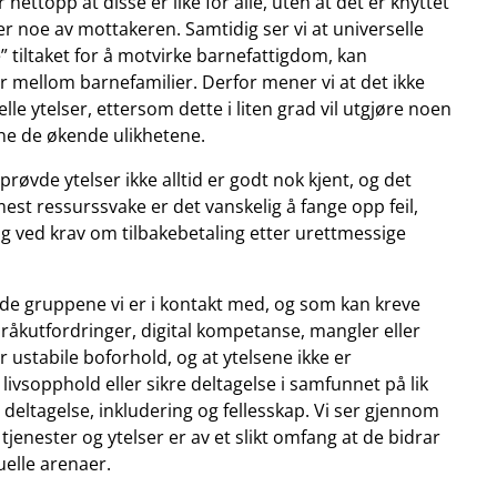
nettopp at disse er like for alle, uten at det er knyttet
ver noe av mottakeren. Samtidig ser vi at universelle
e” tiltaket for å motvirke barnefattigdom, kan
 mellom barnefamilier. Derfor mener vi at det ikke
le ytelser, ettersom dette i liten grad vil utgjøre noen
vne de økende ulikhetene.
røvde ytelser ikke alltid er godt nok kjent, og det
mest ressurssvake er det vanskelig å fange opp feil,
lig ved krav om tilbakebetaling etter urettmessige
 de gruppene vi er i kontakt med, og som kan kreve
pråkutfordringer, digital kompetanse, mangler eller
r ustabile boforhold, og at ytelsene ikke er
lig livsopphold eller sikre deltagelse i samfunnet på lik
 deltagelse, inkludering og fellesskap. Vi ser gjennom
tjenester og ytelser er av et slikt omfang at de bidrar
tuelle arenaer.