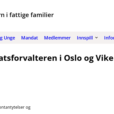
i fattige familier
og Unge
Mandat
Medlemmer
Innspill
Info
tsforvalteren i Oslo og Vik
ontantytelser og