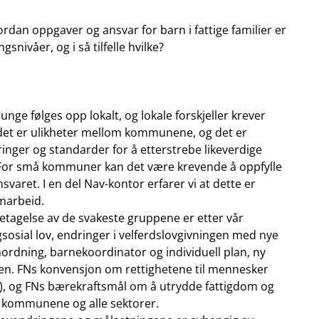
ordan oppgaver og ansvar for barn i fattige familier er
gsnivåer, og i så tilfelle hvilke?
 unge følges opp lokalt, og lokale forskjeller krever
 at det er ulikheter mellom kommunene, og det er
inger og standarder for å etterstrebe likeverdige
s. For små kommuner kan det være krevende å oppfylle
svaret. I en del Nav-kontor erfarer vi at dette er
marbeid.
tagelse av de svakeste gruppene er etter vår
sosial lov, endringer i velferdslovgivningen med nye
dning, barnekoordinator og individuell plan, ny
n. FNs konvensjon om rettighetene til mennesker
, og FNs bærekraftsmål om å utrydde fattigdom og
å kommunene og alle sektorer.