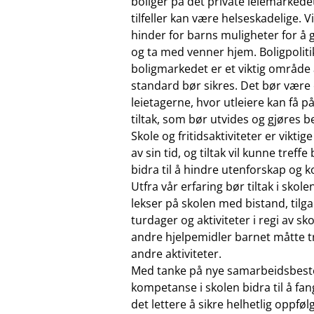
boliger på det private leiemarkede
tilfeller kan være helseskadelige. V
hinder for barns muligheter for å
og ta med venner hjem. Boligpoliti
boligmarkedet er et viktig område å
standard bør sikres. Det bør være 
leietagerne, hvor utleiere kan få 
tiltak, som bør utvides og gjøres b
Skole og fritidsaktiviteter er vik
av sin tid, og tiltak vil kunne tref
bidra til å hindre utenforskap og 
Utfra vår erfaring bør tiltak i skol
lekser på skolen med bistand, tilga
turdager og aktiviteter i regi av sk
andre hjelpemidler barnet måtte tre
andre aktiviteter.
Med tanke på nye samarbeidsbestemme
kompetanse i skolen bidra til å f
det lettere å sikre helhetlig oppf