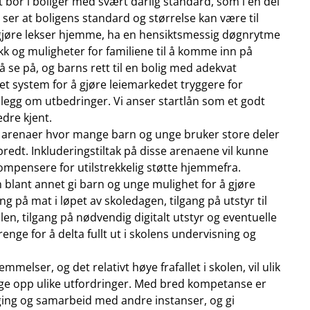
t bor i boliger med svært dårlig standard, som i en del
i ser at boligens standard og størrelse kan være til
 gjøre lekser hjemme, ha en hensiktsmessig døgnrytme
kk og muligheter for familiene til å komme inn på
 se på, og barns rett til en bolig med adekvat
et system for å gjøre leiemarkedet tryggere for
pålegg om utbedringer. Vi anser startlån som et godt
edre kjent.
tige arenaer hvor mange barn og unge bruker store deler
fe bredt. Inkluderingstiltak på disse arenaene vil kunne
kompensere for utilstrekkelig støtte hjemmefra.
en blant annet gi barn og unge mulighet for å gjøre
ng på mat i løpet av skoledagen, tilgang på utstyr til
olen, tilgang på nødvendig digitalt utstyr og eventuelle
nge for å delta fullt ut i skolens undervisning og
lser, og det relativt høye frafallet i skolen, vil ulik
ange opp ulike utfordringer. Med bred kompetanse er
ølging og samarbeid med andre instanser, og gi