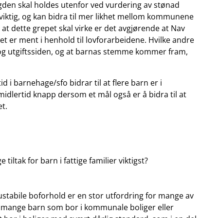
gden skal holdes utenfor ved vurdering av stønad
 viktig, og kan bidra til mer likhet mellom kommunene
at dette grepet skal virke er det avgjørende at Nav
et er ment i henhold til lovforarbeidene. Hvilke andre
 og utgiftssiden, og at barnas stemme kommer fram,
 i barnehage/sfo bidrar til at flere barn er i
midlertid knapp dersom et mål også er å bidra til at
et.
 tiltak for barn i fattige familier viktigst?
stabile boforhold er en stor utfordring for mange av
for mange barn som bor i kommunale boliger eller