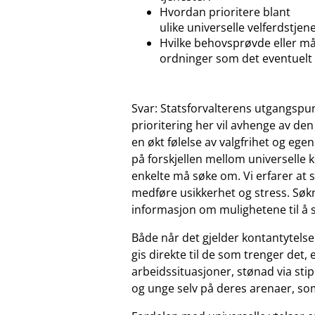
Hvordan prioritere blant
ulike universelle velferdstjen
Hvilke behovsprøvde eller må
ordninger som det eventuelt b
Svar: Statsforvalterens utgangspunk
prioritering her vil avhenge av den
en økt følelse av valgfrihet og e
på forskjellen mellom universelle
enkelte må søke om. Vi erfarer at
medføre usikkerhet og stress. Søk
informasjon om mulighetene til å sø
Både når det gjelder kontantytelse
gis direkte til de som trenger det,
arbeidssituasjoner, stønad via sti
og unge selv på deres arenaer, som p