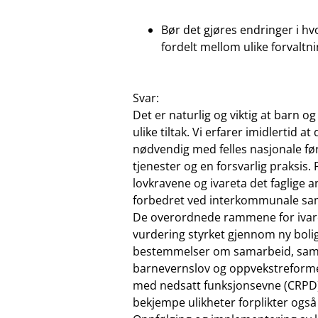
Bør det gjøres endringer i hv
fordelt mellom ulike forvaltnin
Svar:
Det er naturlig og viktig at barn og
ulike tiltak. Vi erfarer imidlertid
nødvendig med felles nasjonale før
tjenester og en forsvarlig praksi
lovkravene og ivareta det faglige an
forbedret ved interkommunale sa
De overordnede rammene for ivare
vurdering styrket gjennom ny bolig
bestemmelser om samarbeid, samor
barnevernslov og oppvekstreforme
med nedsatt funksjonsevne (CRPD)
bekjempe ulikheter forplikter ogs