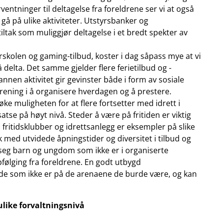
ntninger til deltagelse fra foreldrene ser vi at også
 gå på ulike aktiviteter. Utstyrsbanker og
tiltak som muliggjør deltagelse i et bredt spekter av
urskolen og gaming-tilbud, koster i dag såpass mye at vi
 delta. Det samme gjelder flere ferietilbud og -
r annen aktivitet gir gevinster både i form av sosiale
trening i å organisere hverdagen og å prestere.
øke muligheten for at flere fortsetter med idrett i
tse på høyt nivå. Steder å være på fritiden er viktig
, fritidsklubber og idrettsanlegg er eksempler på slike
k med utvidede åpningstider og diversitet i tilbud og
e seg barn og ungdom som ikke er i organiserte
ppfølging fra foreldrene. En godt utbygd
de som ikke er på de arenaene de burde være, og kan
ulike forvaltningsnivå