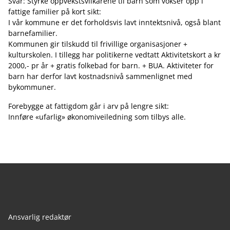
Svar: Styrke oppvekstsvilkårene til barn som vokser opp i
fattige familier på kort sikt:
I vår kommune er det forholdsvis lavt inntektsnivå, også blant
barnefamilier.
Kommunen gir tilskudd til frivillige organisasjoner +
kulturskolen. I tillegg har politikerne vedtatt Aktivitetskort a kr
2000,- pr år + gratis folkebad for barn. + BUA. Aktiviteter for
barn har derfor lavt kostnadsnivå sammenlignet med
bykommuner.
Forebygge at fattigdom går i arv på lengre sikt:
Innføre «ufarlig» økonomiveiledning som tilbys alle.
Ansvarlig redaktør