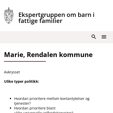
Hopp
til
Ekspertgruppen om barn i
innhold
fattige familier
Søk
Meny
Marie, Rendalen kommune
Avkrysset
Ulike typer politikk:
Hvordan prioritere mellom kontantytelser og
tjenester?
Hvordan prioritere blant
ulike universelle velferdstjenester?