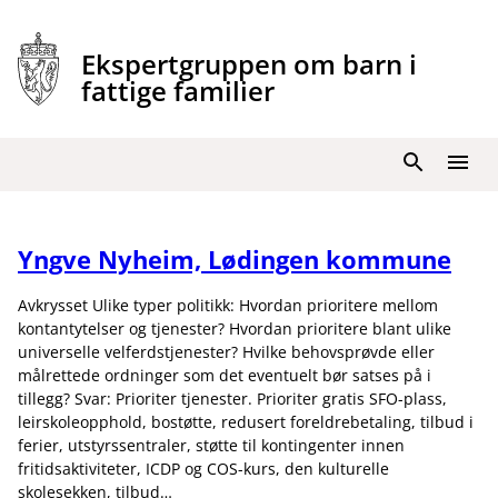
Hopp
til
Ekspertgruppen om barn i
innhold
fattige familier
Søk
Meny
Yngve Nyheim, Lødingen kommune
Avkrysset Ulike typer politikk: Hvordan prioritere mellom
kontantytelser og tjenester? Hvordan prioritere blant ulike
universelle velferdstjenester? Hvilke behovsprøvde eller
målrettede ordninger som det eventuelt bør satses på i
tillegg? Svar: Prioriter tjenester. Prioriter gratis SFO-plass,
leirskoleopphold, bostøtte, redusert foreldrebetaling, tilbud i
ferier, utstyrssentraler, støtte til kontingenter innen
fritidsaktiviteter, ICDP og COS-kurs, den kulturelle
skolesekken, tilbud…