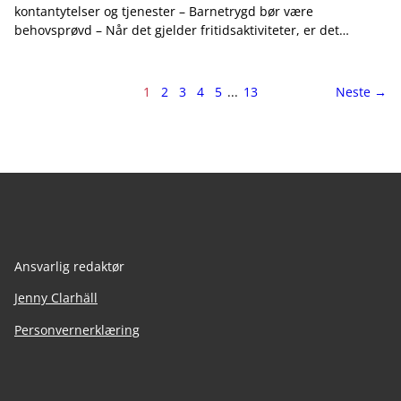
kontantytelser og tjenester – Barnetrygd bør være
behovsprøvd – Når det gjelder fritidsaktiviteter, er det…
Side
side
1
2
3
4
5
...
13
Neste
→
1
av
13
Ansvarlig redaktør
Jenny Clarhäll
Personvernerklæring